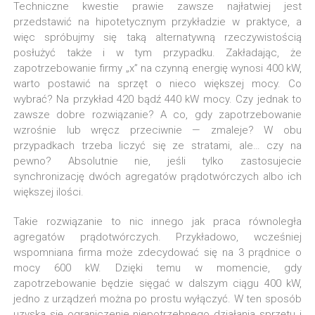
Techniczne kwestie prawie zawsze najłatwiej jest
przedstawić na hipotetycznym przykładzie w praktyce, a
więc spróbujmy się taką alternatywną rzeczywistością
posłużyć także i w tym przypadku. Zakładając, że
zapotrzebowanie firmy „x” na czynną energię wynosi 400 kW,
warto postawić na sprzęt o nieco większej mocy. Co
wybrać? Na przykład 420 bądź 440 kW mocy. Czy jednak to
zawsze dobre rozwiązanie? A co, gdy zapotrzebowanie
wzrośnie lub wręcz przeciwnie — zmaleje? W obu
przypadkach trzeba liczyć się ze stratami, ale… czy na
pewno? Absolutnie nie, jeśli tylko zastosujecie
synchronizację dwóch agregatów prądotwórczych albo ich
większej ilości.
Takie rozwiązanie to nic innego jak praca równoległa
agregatów prądotwórczych. Przykładowo, wcześniej
wspomniana firma może zdecydować się na 3 prądnice o
mocy 600 kW. Dzięki temu w momencie, gdy
zapotrzebowanie będzie sięgać w dalszym ciągu 400 kW,
jedno z urządzeń można po prostu wyłączyć. W ten sposób
uzyska się ograniczenie niepotrzebnego działania sprzętu i