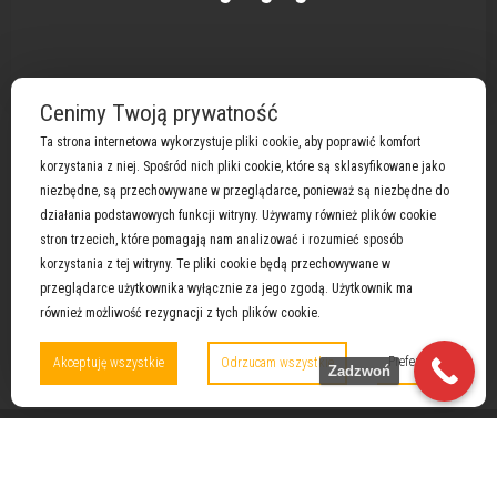
Cenimy Twoją prywatność
Ta strona internetowa wykorzystuje pliki cookie, aby poprawić komfort
korzystania z niej. Spośród nich pliki cookie, które są sklasyfikowane jako
niezbędne, są przechowywane w przeglądarce, ponieważ są niezbędne do
Obsługujemy marki :
Atlas Copco
|
Briggs &
działania podstawowych funkcji witryny. Używamy również plików cookie
Stratton i Vanguard
|
Cat
|
Cummins
|
Deutz
|
stron trzecich, które pomagają nam analizować i rozumieć sposób
Doosan
|
Eisemann
| Fogo |
Himoinsa
|
Honda
|
Iveco
korzystania z tej witryny. Te pliki cookie będą przechowywane w
|
John Deere
|
Kohler
|
Man
|
Mitsubishi
|
Mtu
|
przeglądarce użytkownika wyłącznie za jego zgodą. Użytkownik ma
Perkins
|
Pex-pool
|
Pramac
|
Scania
|
Volvo
|
Wilson
|
również możliwość rezygnacji z tych plików cookie.
Yanmar
Preferencje
Akceptuję wszystkie
Odrzucam wszystkie
Zadzwoń
PROTEKST Komputer – Hosting i strony internetowe @ 2022