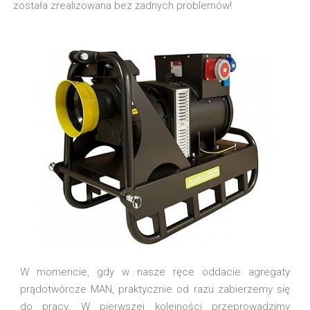
została zrealizowana bez żadnych problemów!
W momencie, gdy w nasze ręce oddacie agregaty
prądotwórcze MAN, praktycznie od razu zabierzemy się
do pracy. W pierwszej kolejności przeprowadzimy