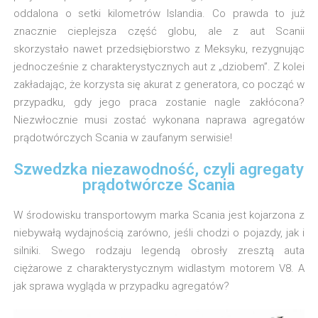
oddalona o setki kilometrów Islandia. Co prawda to już
znacznie cieplejsza część globu, ale z aut Scanii
skorzystało nawet przedsiębiorstwo z Meksyku, rezygnując
jednocześnie z charakterystycznych aut z „dziobem”. Z kolei
zakładając, że korzysta się akurat z generatora, co począć w
przypadku, gdy jego praca zostanie nagle zakłócona?
Niezwłocznie musi zostać wykonana naprawa agregatów
prądotwórczych Scania w zaufanym serwisie!
Szwedzka niezawodność, czyli agregaty
prądotwórcze Scania
W środowisku transportowym marka Scania jest kojarzona z
niebywałą wydajnością zarówno, jeśli chodzi o pojazdy, jak i
silniki. Swego rodzaju legendą obrosły zresztą auta
ciężarowe z charakterystycznym widlastym motorem V8. A
jak sprawa wygląda w przypadku agregatów?