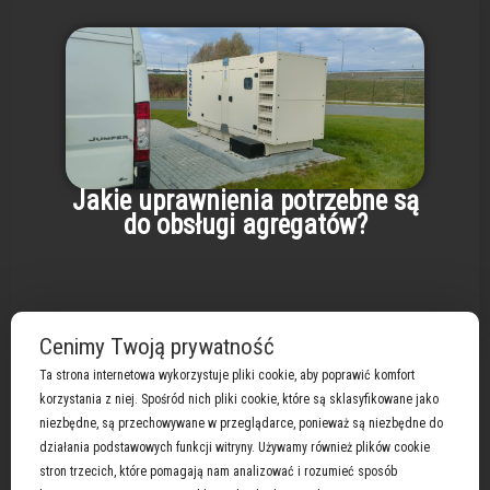
Jakie uprawnienia potrzebne są
do obsługi agregatów?
Cenimy Twoją prywatność
Ta strona internetowa wykorzystuje pliki cookie, aby poprawić komfort
korzystania z niej. Spośród nich pliki cookie, które są sklasyfikowane jako
niezbędne, są przechowywane w przeglądarce, ponieważ są niezbędne do
Obsługujemy marki :
Atlas Copco
|
Briggs &
działania podstawowych funkcji witryny. Używamy również plików cookie
Stratton i Vanguard
|
Cat
|
Cummins
|
Deutz
|
stron trzecich, które pomagają nam analizować i rozumieć sposób
Doosan
|
Eisemann
| Fogo |
Himoinsa
|
Honda
|
Iveco