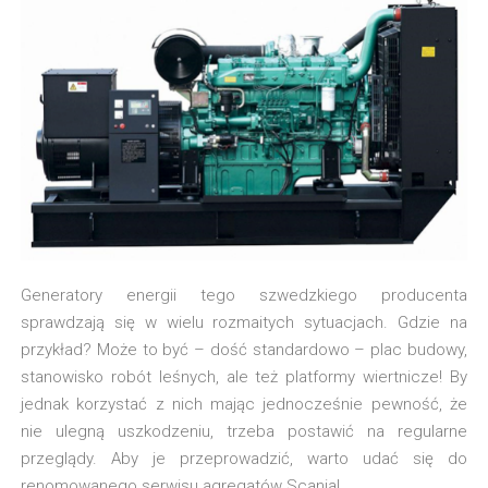
Generatory energii tego szwedzkiego producenta
sprawdzają się w wielu rozmaitych sytuacjach. Gdzie na
przykład? Może to być – dość standardowo – plac budowy,
stanowisko robót leśnych, ale też platformy wiertnicze! By
jednak korzystać z nich mając jednocześnie pewność, że
nie ulegną uszkodzeniu, trzeba postawić na regularne
przeglądy. Aby je przeprowadzić, warto udać się do
renomowanego serwisu agregatów Scania!