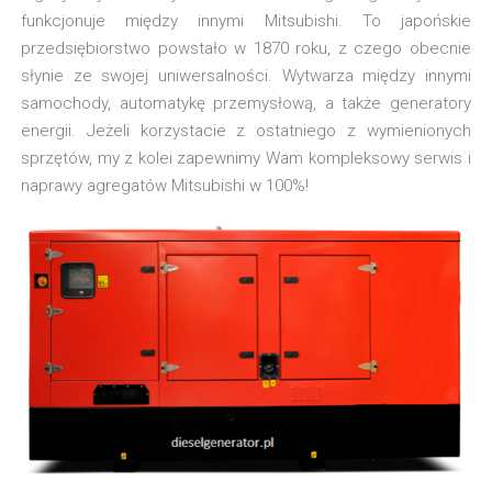
funkcjonuje między innymi Mitsubishi. To japońskie
przedsiębiorstwo powstało w 1870 roku, z czego obecnie
słynie ze swojej uniwersalności. Wytwarza między innymi
samochody, automatykę przemysłową, a także generatory
energii. Jeżeli korzystacie z ostatniego z wymienionych
sprzętów, my z kolei zapewnimy Wam kompleksowy serwis i
naprawy agregatów Mitsubishi w 100%!