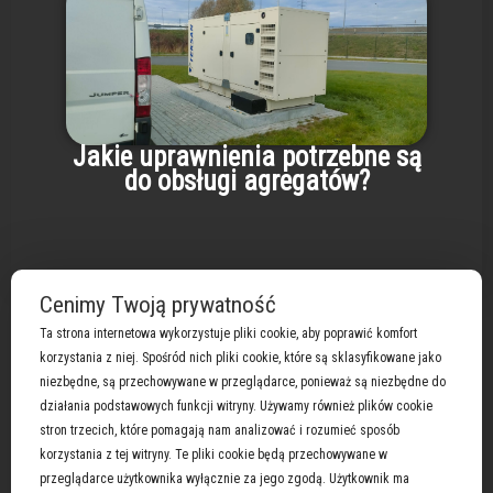
Jakie uprawnienia potrzebne są
do obsługi agregatów?
Cenimy Twoją prywatność
Ta strona internetowa wykorzystuje pliki cookie, aby poprawić komfort
korzystania z niej. Spośród nich pliki cookie, które są sklasyfikowane jako
niezbędne, są przechowywane w przeglądarce, ponieważ są niezbędne do
Obsługujemy marki :
Atlas Copco
|
Briggs &
działania podstawowych funkcji witryny. Używamy również plików cookie
Stratton i Vanguard
|
Cat
|
Cummins
|
Deutz
|
stron trzecich, które pomagają nam analizować i rozumieć sposób
Doosan
|
Eisemann
| Fogo |
Himoinsa
|
Honda
|
Iveco
korzystania z tej witryny. Te pliki cookie będą przechowywane w
|
John Deere
|
Kohler
|
Man
|
Mitsubishi
|
Mtu
|
przeglądarce użytkownika wyłącznie za jego zgodą. Użytkownik ma