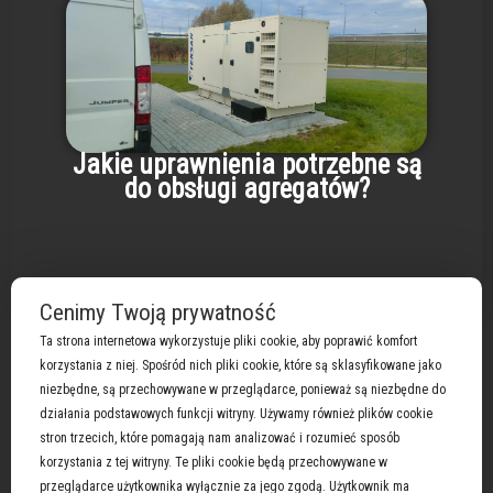
Jakie uprawnienia potrzebne są
do obsługi agregatów?
Cenimy Twoją prywatność
Ta strona internetowa wykorzystuje pliki cookie, aby poprawić komfort
korzystania z niej. Spośród nich pliki cookie, które są sklasyfikowane jako
niezbędne, są przechowywane w przeglądarce, ponieważ są niezbędne do
Obsługujemy marki :
Atlas Copco
|
Briggs &
działania podstawowych funkcji witryny. Używamy również plików cookie
Stratton i Vanguard
|
Cat
|
Cummins
|
Deutz
|
stron trzecich, które pomagają nam analizować i rozumieć sposób
Doosan
|
Eisemann
| Fogo |
Himoinsa
|
Honda
|
Iveco
korzystania z tej witryny. Te pliki cookie będą przechowywane w
|
John Deere
|
Kohler
|
Man
|
Mitsubishi
|
Mtu
|
przeglądarce użytkownika wyłącznie za jego zgodą. Użytkownik ma