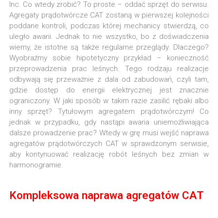
Inc. Co wtedy zrobić? To proste – oddać sprzęt do serwisu.
Agregaty prądotwórcze CAT zostaną w pierwszej kolejności
poddane kontroli, podczas której mechanicy stwierdzą, co
uległo awarii. Jednak to nie wszystko, bo z doświadczenia
wiemy, że istotne są także regularne przeglądy. Dlaczego?
Wyobraźmy sobie hipotetyczny przykład – konieczność
przeprowadzenia prac leśnych. Tego rodzaju realizacje
odbywają się przeważnie z dala od zabudowań, czyli tam,
gdzie dostęp do energii elektrycznej jest znacznie
ograniczony. W jaki sposób w takim razie zasilić rębaki albo
inny sprzęt? Tytułowym agregatem prądotwórczym! Co
jednak w przypadku, gdy nastąpi awaria uniemożliwiająca
dalsze prowadzenie prac? Wtedy w grę musi wejść naprawa
agregatów prądotwórczych CAT w sprawdzonym serwisie,
aby kontynuować realizację robót leśnych bez zmian w
harmonogramie.
Kompleksowa naprawa agregatów CAT